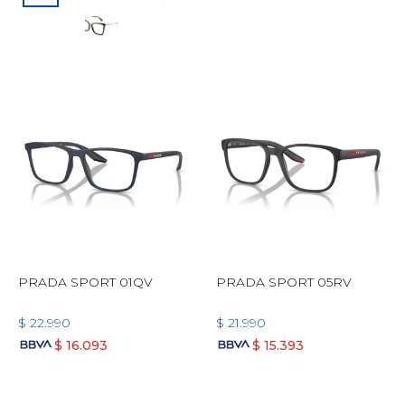
PRADA SPORT 01QV
PRADA SPORT 05RV
$
22.990
$
21.990
$
16.093
$
15.393