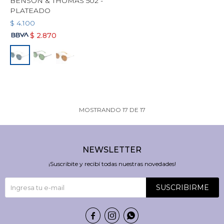
BENSON & THOMAS 502 -
PLATEADO
$
4.100
$
2.870
MOSTRANDO
17
DE
17
NEWSLETTER
¡Suscribite y recibí todas nuestras novedades!
SUSCRIBIRME


