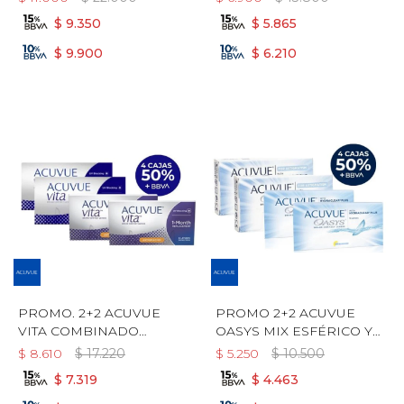
$
9.350
$
5.865
$
9.900
$
6.210
PROMO. 2+2 ACUVUE
PROMO 2+2 ACUVUE
VITA COMBINADO
OASYS MIX ESFÉRICO Y
TORICO Y ESFÉRICO +
TORICO + LIQUIDO
$
8.610
$
17.220
$
5.250
$
10.500
LIQUIDO ARLYT DE
ARLYT!
$
7.319
$
4.463
REGALO!