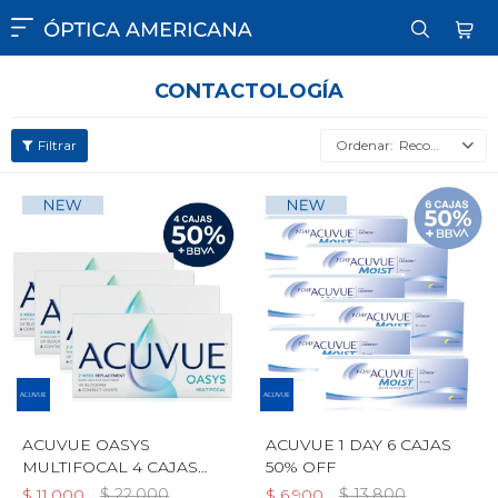

CONTACTOLOGÍA
Recomendados
ACUVUE OASYS
ACUVUE 1 DAY 6 CAJAS
MULTIFOCAL 4 CAJAS
50% OFF
50% OFF
$
11.000
$
22.000
$
6.900
$
13.800