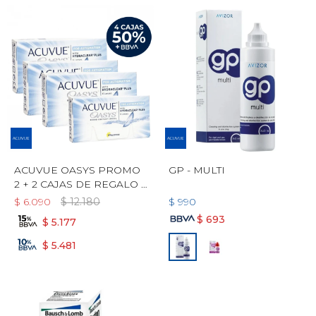
ACUVUE OASYS PROMO
GP - MULTI
2 + 2 CAJAS DE REGALO +
LIQUIDO ARLYT DE
$
6.090
$
12.180
$
990
REGALO! - TÓRICO
$
693
$
5.177
$
5.481