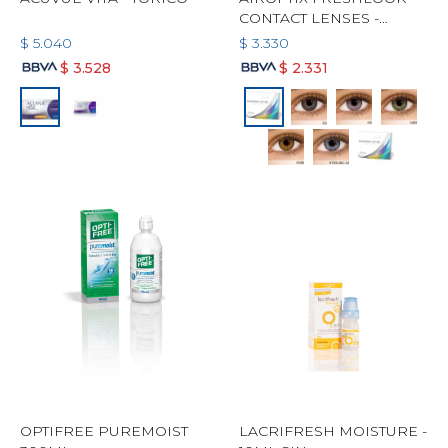
CONTACT LENSES -
COSMETICO DE COLOR
$
5.040
$
3.330
GRADUADO MENSUAL
$
3.528
$
2.331
OPTIFREE PUREMOIST
LACRIFRESH MOISTURE -