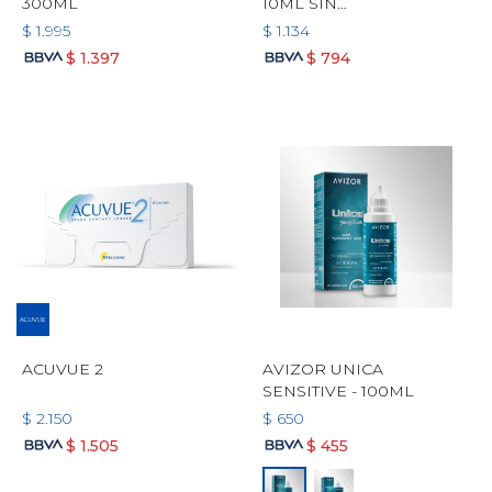
300ML
10ML SIN
CONSERVANTES
$
1.995
$
1.134
$
1.397
$
794
ACUVUE 2
AVIZOR UNICA
SENSITIVE - 100ML
$
2.150
$
650
$
1.505
$
455