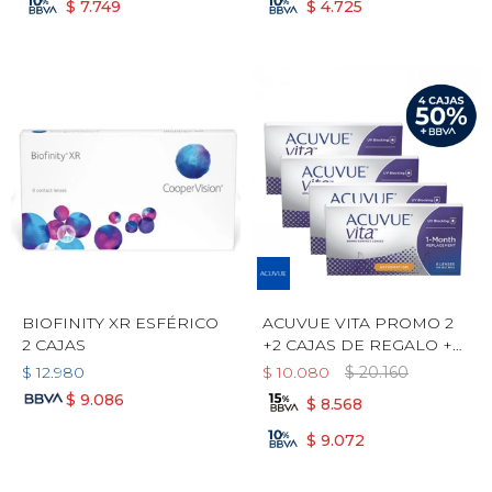
$
7.749
$
4.725
BIOFINITY XR ESFÉRICO
ACUVUE VITA PROMO 2
2 CAJAS
+2 CAJAS DE REGALO +
LIQUIDO ARLYT DE
$
12.980
$
10.080
$
20.160
REGALO! - TÓRICO
$
9.086
$
8.568
$
9.072