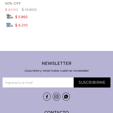
50% OFF
$
6.900
$
13.800
$
5.865
$
6.210
NEWSLETTER
¡Suscribite y recibí todas nuestras novedades!
SUSCRIBIRME



CONTACTO