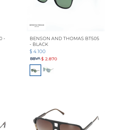
 -
BENSON AND THOMAS BT505
- BLACK
$
4.100
$
2.870