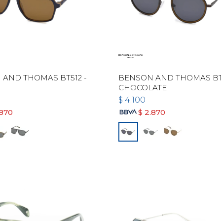
AND THOMAS BT512 -
BENSON AND THOMAS BT5
CHOCOLATE
$
4.100
.870
$
2.870