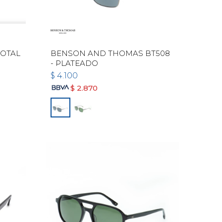
TOTAL
BENSON AND THOMAS BT508
- PLATEADO
$
4.100
$
2.870