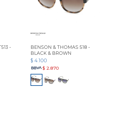
13 -
BENSON & THOMAS 518 -
BLACK & BROWN
$
4.100
$
2.870