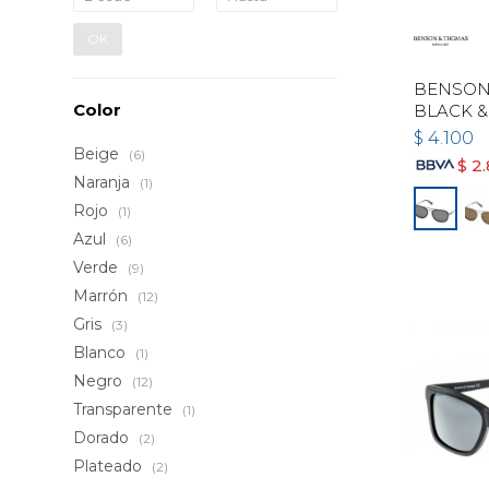
OK
BENSON 
Color
BLACK &
$
4.100
Beige
(6)
$
2
Naranja
(1)
Rojo
(1)
Azul
(6)
Verde
(9)
Marrón
(12)
Gris
(3)
Blanco
(1)
Negro
(12)
Transparente
(1)
Dorado
(2)
Plateado
(2)