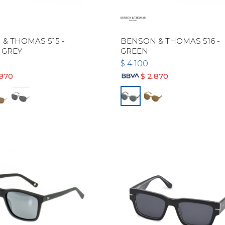
& THOMAS 515 -
BENSON & THOMAS 516 -
 GREY
GREEN
$
4.100
.870
$
2.870