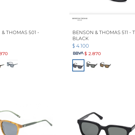
& THOMAS 501 -
BENSON & THOMAS 511 - 
BLACK
$
4.100
.870
$
2.870