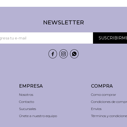
NEWSLETTER
SUSCRIBIRM



EMPRESA
COMPRA
Nosotros
Como comprar
Contacto
Condiciones de comp
Sucursales
Envíos
Únete a nuestro equipo
Términos y condicione