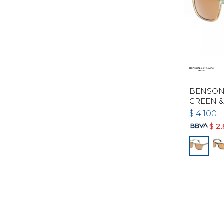
BENSON 
GREEN &
$
4.100
$
2