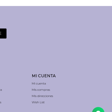
E
MI CUENTA
Mi cuenta
ra
Mis compras
Mis direcciones
s
Wish List