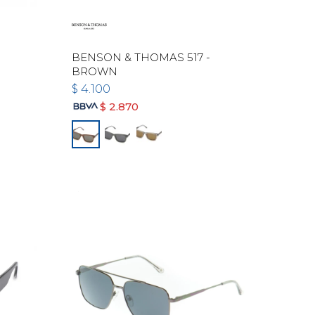
BENSON & THOMAS 517 -
BROWN
$
4.100
$
2.870