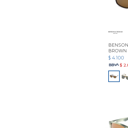
BENSON 
BROWN
$
4.100
$
2