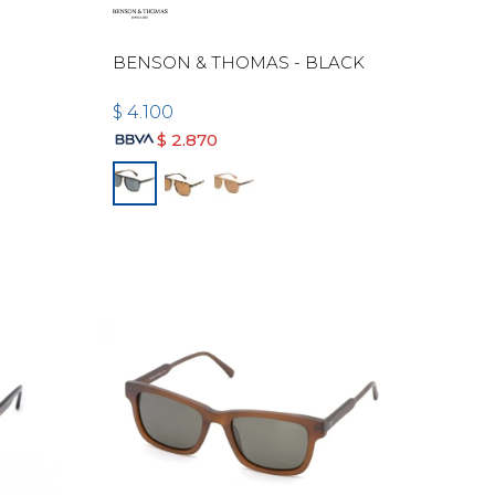
BENSON & THOMAS - BLACK
$
4.100
$
2.870