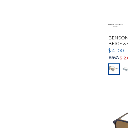
BENSON 
BEIGE &
$
4.100
$
2