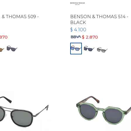
& THOMAS 509 -
BENSON & THOMAS 514 -
BLACK
$
4.100
.870
$
2.870