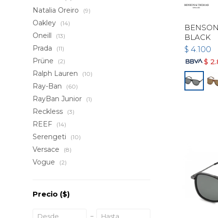
Natalia Oreiro
(9)
Oakley
(14)
BENSON 
Oneill
(13)
BLACK
Prada
(11)
$
4.100
Prüne
$
2
(2)
Ralph Lauren
(10)
Ray-Ban
(60)
RayBan Junior
(1)
Reckless
(3)
REEF
(14)
Serengeti
(10)
Versace
(8)
Vogue
(2)
Precio
($)