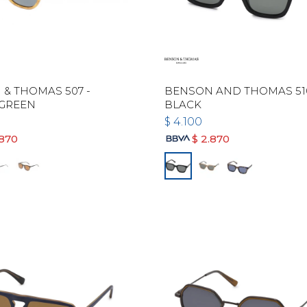
& THOMAS 507 -
BENSON AND THOMAS 510
 GREEN
BLACK
$
4.100
.870
$
2.870