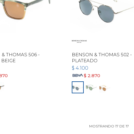
& THOMAS 506 -
BENSON & THOMAS 502 -
 BEIGE
PLATEADO
$
4.100
.870
$
2.870
MOSTRANDO
17
DE
17