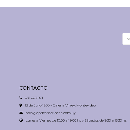
CONTACTO
091 003 971
18 de Julio 1268 - Galería Virrey, Montevideo
hola@opticamericana.com.uy
Lunes a Viernes de 10:00 a 19:00 hs y Sábados de 9:30 a 13:30 hs