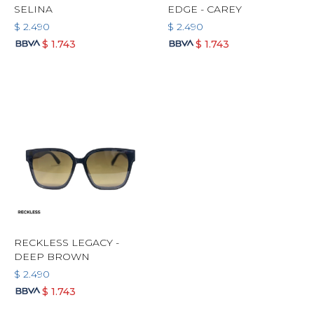
SELINA
EDGE - CAREY
$
2.490
$
2.490
$
1.743
$
1.743
RECKLESS LEGACY -
DEEP BROWN
$
2.490
$
1.743