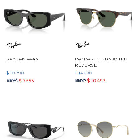
RAYBAN 4446
RAYBAN CLUBMASTER
REVERSE
$
10.790
$
14.990
$
7.553
$
10.493