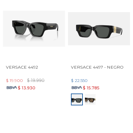
VERSACE 4492
VERSACE 4497 - NEGRO
$
19.900
$
19.990
$
22.550
$
13.930
$
15.785