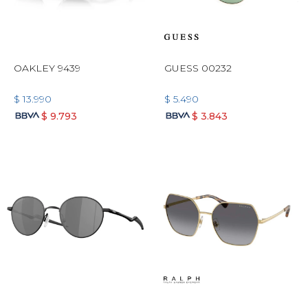
OAKLEY 9439
GUESS 00232
$
13.990
$
5.490
$
9.793
$
3.843