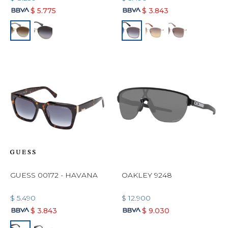
$
5.775
$
3.843
GUESS 00172 - HAVANA
OAKLEY 9248
$
5.490
$
12.900
$
3.843
$
9.030