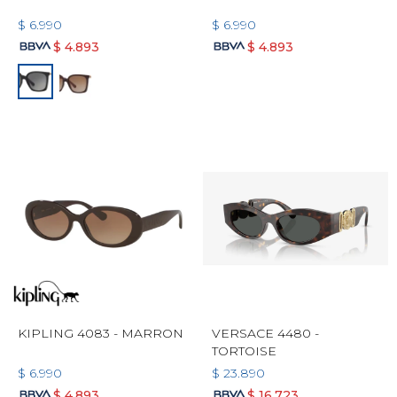
$
6.990
$
6.990
$
4.893
$
4.893
KIPLING 4083 - MARRON
VERSACE 4480 -
TORTOISE
$
6.990
$
23.890
$
4.893
$
16.723