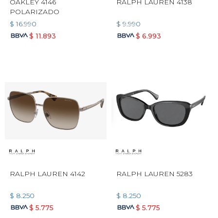
OAKLEY 4146
RALPH LAUREN 4138
POLARIZADO
$
16.990
$
9.990
$
11.893
$
6.993
RALPH LAUREN 4142
RALPH LAUREN 5283
$
8.250
$
8.250
$
5.775
$
5.775