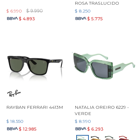
ROSA TRASLUCIDO
$
6.990
$
9.990
$
8.250
$
4.893
$
5.775
RAYBAN FERRARI 4413M
NATALIA OREIRO 6229 -
VERDE
$
18.550
$
8.990
$
12.985
$
6.293