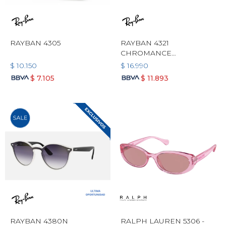
RAYBAN 4305
RAYBAN 4321
CHROMANCE
POLARIZADO
$
10.150
$
16.990
$
7.105
$
11.893
RAYBAN 4380N
RALPH LAUREN 5306 -