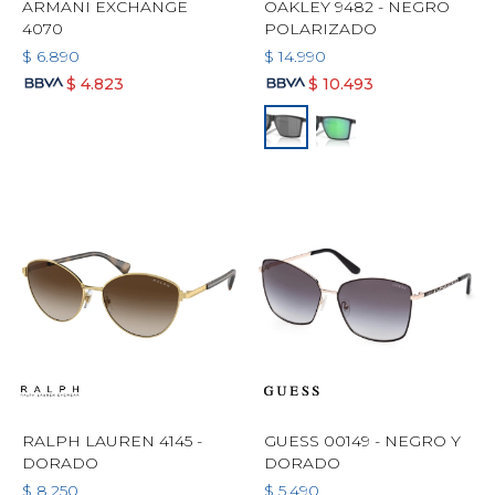
ARMANI EXCHANGE
OAKLEY 9482 - NEGRO
4070
POLARIZADO
$
6.890
$
14.990
$
4.823
$
10.493
RALPH LAUREN 4145 -
GUESS 00149 - NEGRO Y
DORADO
DORADO
$
8.250
$
5.490