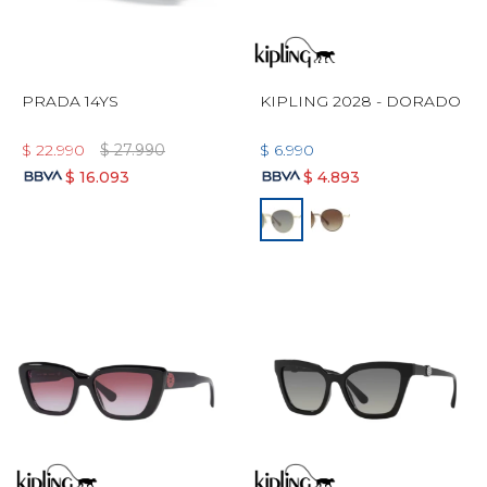
PRADA 14YS
KIPLING 2028 - DORADO
$
22.990
$
27.990
$
6.990
$
16.093
$
4.893