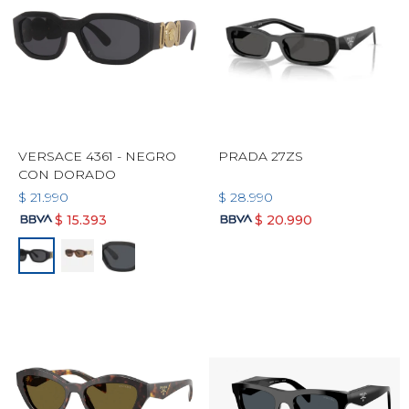
VERSACE 4361 - NEGRO
PRADA 27ZS
CON DORADO
$
21.990
$
28.990
$
15.393
$
20.990