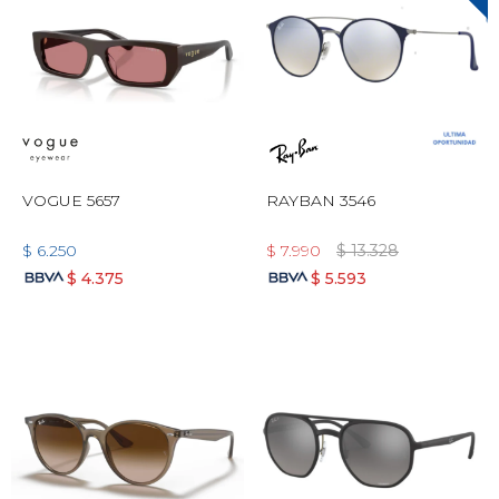
VOGUE 5657
RAYBAN 3546
$
6.250
$
7.990
$
13.328
$
4.375
$
5.593