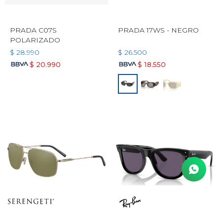
PRADA C07S
PRADA 17WS - NEGRO
POLARIZADO
$
28.990
$
26.500
$
20.990
$
18.550