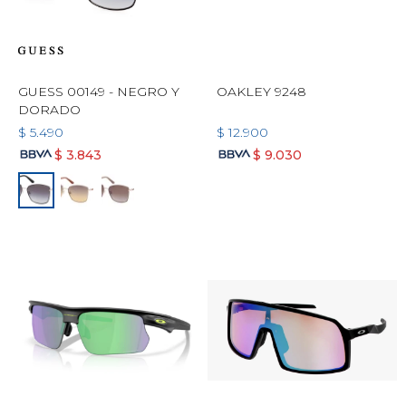
GUESS 00149 - NEGRO Y
OAKLEY 9248
DORADO
$
5.490
$
12.900
$
3.843
$
9.030