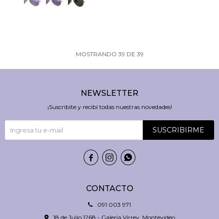
MOSTRANDO
39
DE
39
NEWSLETTER
¡Suscribite y recibí todas nuestras novedades!
SUSCRIBIRME



CONTACTO
091 003 971
18 de Julio 1268 - Galería Virrey, Montevideo