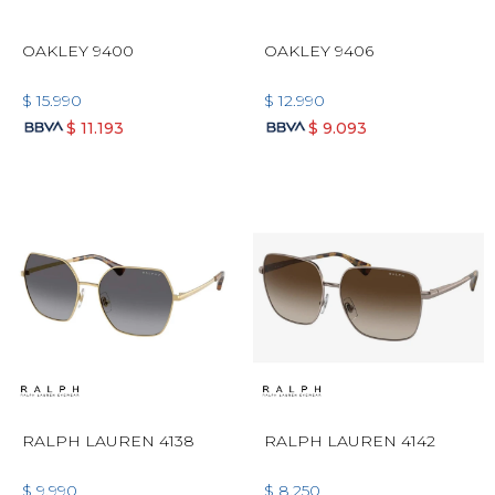
OAKLEY 9400
OAKLEY 9406
$
15.990
$
12.990
$
11.193
$
9.093
RALPH LAUREN 4138
RALPH LAUREN 4142
$
9.990
$
8.250