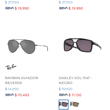
$
27.990
$
27.990
$
19.990
$
19.990
RAYBAN AVIADOR
OAKLEY SOL 9147 -
REVERSE
NEGRO
$
14.990
$
15.900
$
10.493
$
11.130