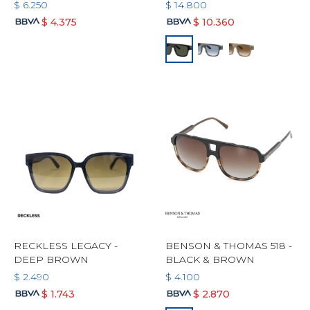
$
6.250
$
14.800
$
4.375
$
10.360
RECKLESS LEGACY -
BENSON & THOMAS 518 -
DEEP BROWN
BLACK & BROWN
$
2.490
$
4.100
$
1.743
$
2.870