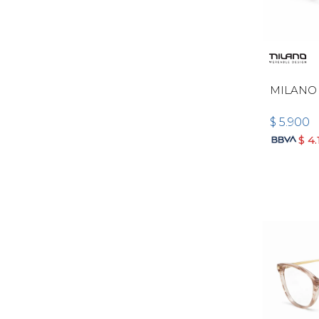
MILANO 
$
5.900
$
4.