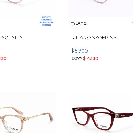
ISOLATTA
MILANO SZOFRINA
$
5.900
130
$
4.130