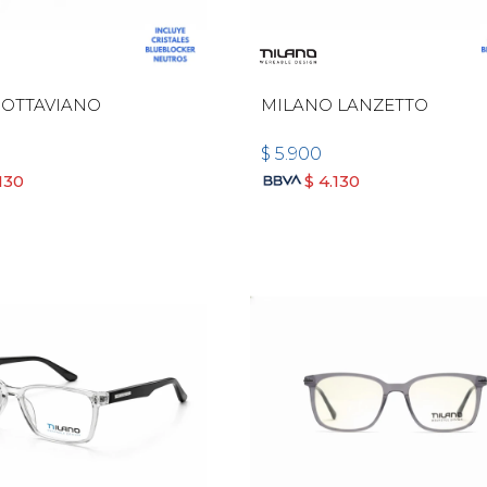
 OTTAVIANO
MILANO LANZETTO
$
5.900
130
$
4.130