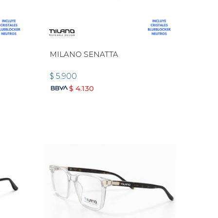
MILANO SENATTA
$
5.900
$
4.130