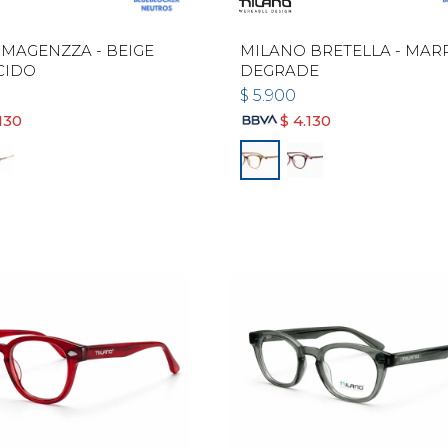
MAGENZZA - BEIGE
MILANO BRETELLA - MA
CIDO
DEGRADE
$
5.900
130
$
4.130