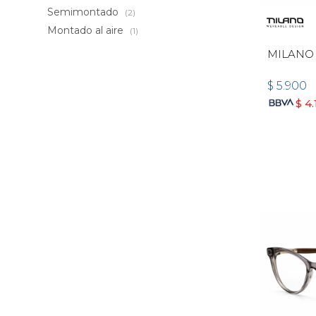
Semimontado
(2)
Montado al aire
(1)
MILANO
$
5.900
$
4.