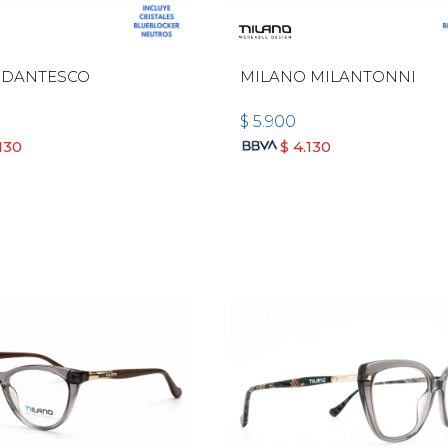
 DANTESCO
MILANO MILANTONNI
$
5.900
130
$
4.130