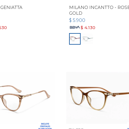
GENIATTA
MILANO INCANTTO - ROS
GOLD
$
5.900
.530
$
4.130