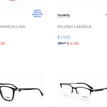
 MARCELLINA
MILANO LANZELA
$
5.900
130
$
4.130