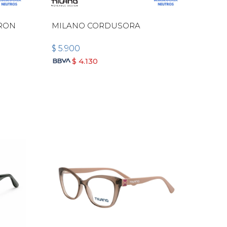
RRON
MILANO CORDUSORA
$
5.900
$
4.130