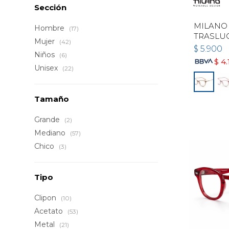
Sección
MILANO 
Hombre
(17)
TRASLU
Mujer
(42)
$
5.900
Niños
(6)
$
4.
Unisex
(22)
Tamaño
Grande
(2)
Mediano
(57)
Chico
(3)
Tipo
Clipon
(10)
Acetato
(53)
Metal
(21)