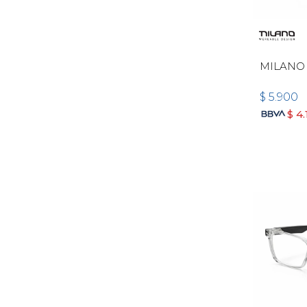
MILANO
$
5.900
$
4.