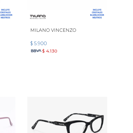
MILANO VINCENZO
$
5.900
$
4.130