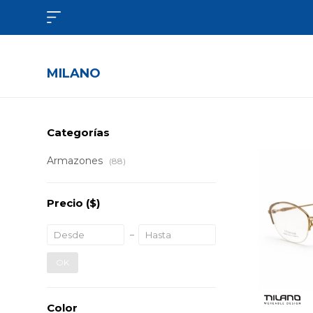

MILANO
Categorías
Armazones
(88)
Precio
($)
OK
Color