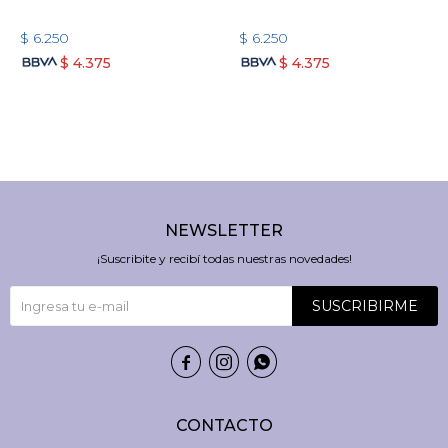
$
6.250
$
6.250
$
4.375
$
4.375
NEWSLETTER
¡Suscribite y recibí todas nuestras novedades!
SUSCRIBIRME



CONTACTO