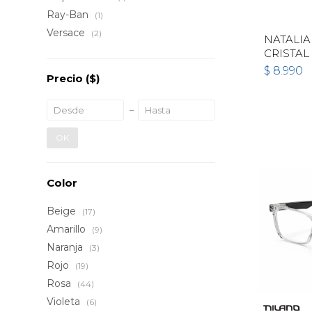
Ray-Ban
(1)
Versace
(2)
NATALIA
CRISTAL
$
8.990
Precio
($)
OK
Color
Beige
(17)
Amarillo
(9)
Naranja
(3)
Rojo
(19)
Rosa
(44)
Violeta
(6)