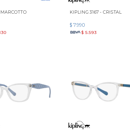
 MARCOTTO
KIPLING 3167 - CRISTAL
$
7.990
130
$
5.593