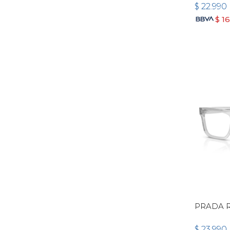
$
22.990
$
1
PRADA R
$
23.990