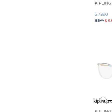
KIPLING 
$
7.990
$
5
KIPLING