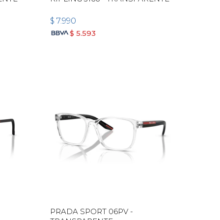
$
7.990
$
5.593
PRADA SPORT 06PV -