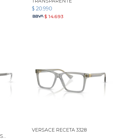
TRANSPARENTE
$
20.990
$
14.693
VERSACE RECETA 3328
AS