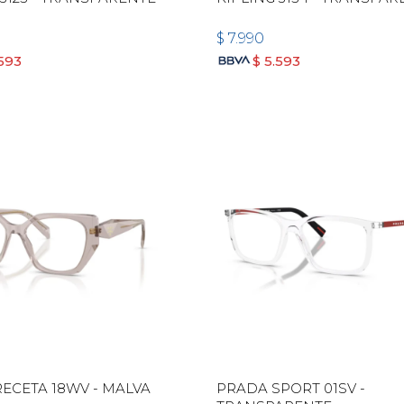
$
7.990
.593
$
5.593
ECETA 18WV - MALVA
PRADA SPORT 01SV -