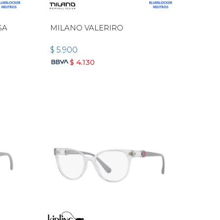
SA
MILANO VALERIRO
$
5.900
$
4.130