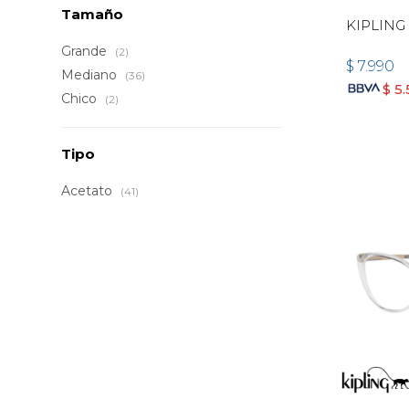
Tamaño
KIPLING 
Grande
(2)
$
7.990
Mediano
(36)
$
5
Chico
(2)
Tipo
Acetato
(41)