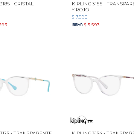
3185 - CRISTAL
KIPLING 3188 - TRANSPA
Y ROJO
$
7.990
.593
$
5.593
 3125 - TRANSPARENTE
KIPLING 3154 - TRANSPA