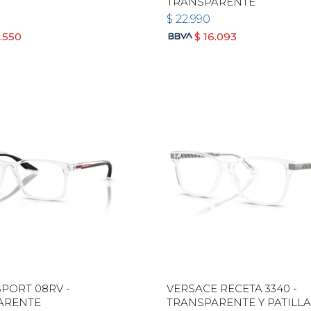
TRANSPARENTE
$
22.990
.550
$
16.093
PORT 08RV -
VERSACE RECETA 3340 -
ARENTE
TRANSPARENTE Y PATILL