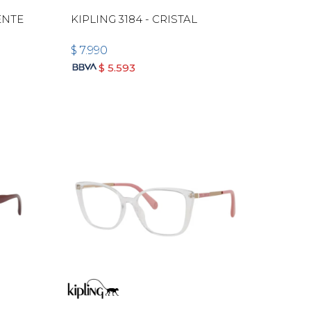
ENTE
KIPLING 3184 - CRISTAL
$
7.990
$
5.593