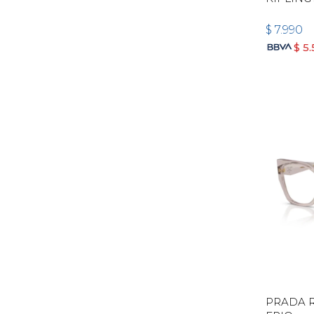
$
7.990
$
5
PRADA R