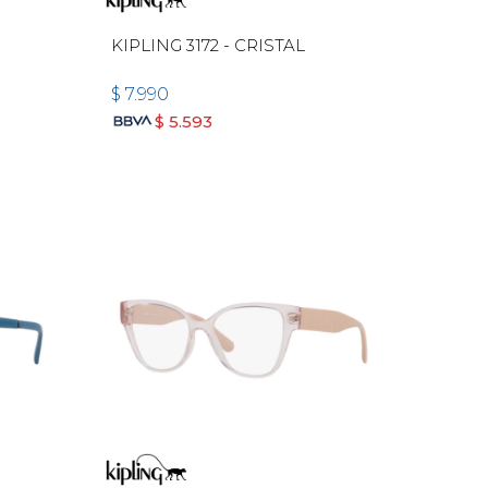
KIPLING 3172 - CRISTAL
$
7.990
$
5.593