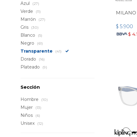
Azul
(27)
Verde
(11)
MILANO
Marrón
(27)
$
5.900
Gris
(30)
$
4.
Blanco
(5)
Negro
(61)
Transparente
(41)
Dorado
(16)
Plateado
(9)
Sección
Hombre
(10)
Mujer
(13)
Niños
(6)
Unisex
(12)