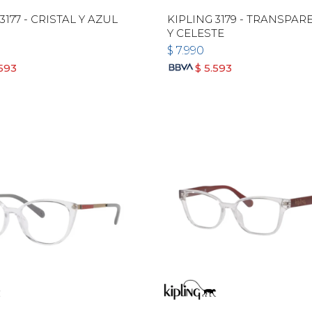
3177 - CRISTAL Y AZUL
KIPLING 3179 - TRANSPAR
Y CELESTE
$
7.990
.593
$
5.593