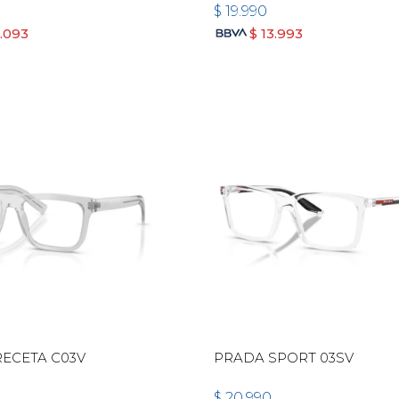
METAL
$
19.990
6.093
$
13.993
ECETA C03V
PRADA SPORT 03SV
$
20.990