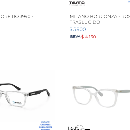
 OREIRO 3990 -
MILANO BORGONZA - RO
TRASLUCIDO
$
5.900
$
4.130