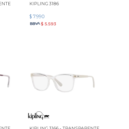
RENTE
KIPLING 3186
$
7.990
$
5.593
RENTE
KIPLING 3166 - TRANSPARENTE