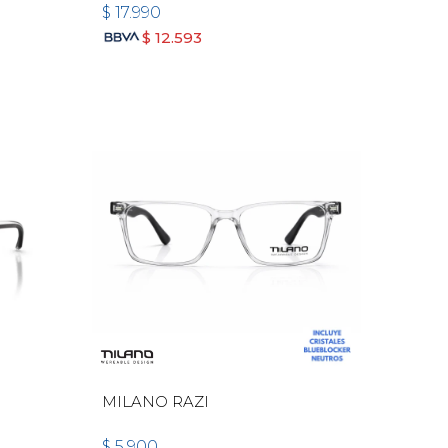
$
17.990
$
12.593
MILANO RAZI
$
5.900