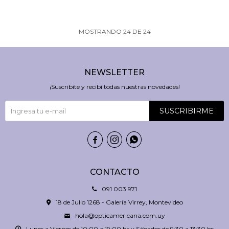
MOSTRANDO
24
DE
24
NEWSLETTER
¡Suscribite y recibí todas nuestras novedades!
SUSCRIBIRME



CONTACTO
091 003 971
18 de Julio 1268 - Galería Virrey, Montevideo
hola@opticamericana.com.uy
Lunes a Viernes de 10:00 a 19:00 hs y Sábados de 9:30 a 13:30 hs