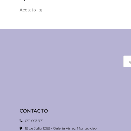
Acetato
(1)
CONTACTO
091 003 971
18 de Julio 1268 - Galería Virrey, Montevideo