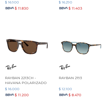
$
16.900
$
16.290
$
11.830
$
11.403
RAYBAN 2213CH -
RAYBAN 2193
HAVANA POLARIZADO
$
16.000
$
12.100
$
11.200
$
8.470