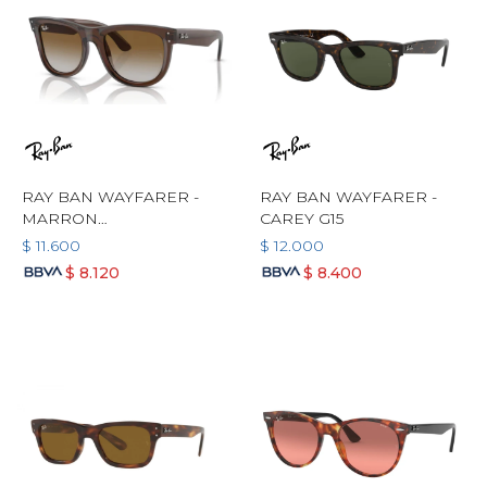
RAY BAN WAYFARER -
RAY BAN WAYFARER -
MARRON
CAREY G15
TRANSPARENTE
$
11.600
$
12.000
DEGRADE
$
8.120
$
8.400