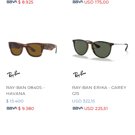
$
8.925
USD
175,00
RAY-BAN 0840S -
RAY-BAN ERIKA - CAREY
HAVANA
G15
$
13.400
USD
322,15
$
9.380
USD
225,51