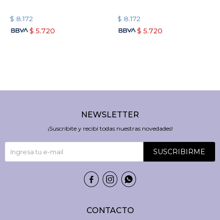
$
8.172
$
8.172
$
5.720
$
5.720
NEWSLETTER
¡Suscribite y recibí todas nuestras novedades!
SUSCRIBIRME



CONTACTO