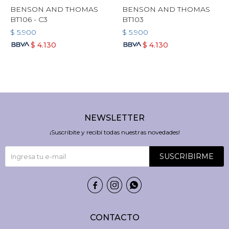
BENSON AND THOMAS
BENSON AND THOMAS
BT106 - C3
BT103
$
5.900
$
5.900
$
4.130
$
4.130
NEWSLETTER
¡Suscribite y recibí todas nuestras novedades!
SUSCRIBIRME



CONTACTO