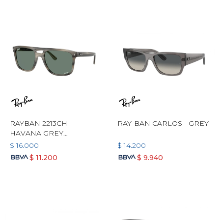
RAYBAN 2213CH -
RAY-BAN CARLOS - GREY
HAVANA GREY
POLARIZADO
$
16.000
$
14.200
$
11.200
$
9.940