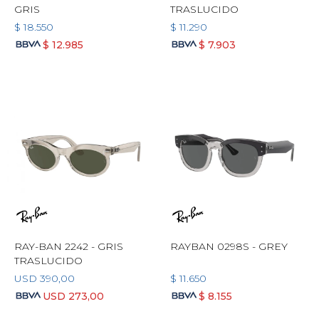
GRIS
TRASLUCIDO
$
18.550
$
11.290
$
12.985
$
7.903
RAY-BAN 2242 - GRIS
RAYBAN 0298S - GREY
TRASLUCIDO
USD
390,00
$
11.650
USD
273,00
$
8.155