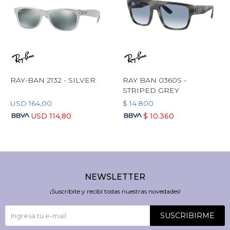
RAY-BAN 2132 - SILVER
RAY BAN 0360S -
STRIPED GREY
USD
164,00
$
14.800
USD
114,80
$
10.360
NEWSLETTER
¡Suscribite y recibí todas nuestras novedades!
SUSCRIBIRME