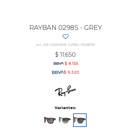
RAYBAN 0298S - GREY
RB-0298SRB-0298S-1396B153
$
11.650
$
8.155
$
9.320
Variantes: