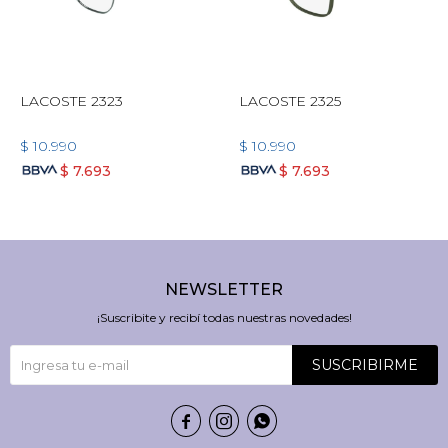
LACOSTE 2323
LACOSTE 2325
$
10.990
$
10.990
$
7.693
$
7.693
NEWSLETTER
¡Suscribite y recibí todas nuestras novedades!
SUSCRIBIRME


