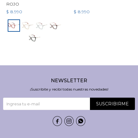
ROJO
$
8.990
$
8.990
NEWSLETTER
¡Suscribite y recibí todas nuestras novedades!
SUSCRIBIRME


