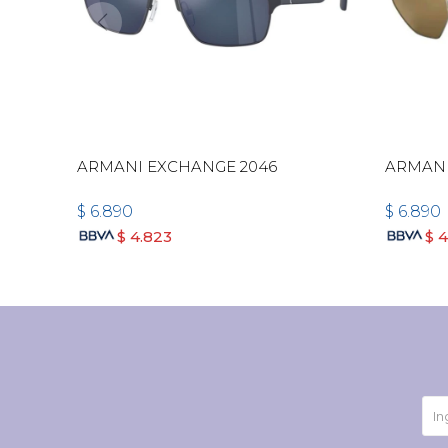
ARMANI EXCHANGE 2046
ARMANI
$
6.890
$
6.890
$
4.823
$
4