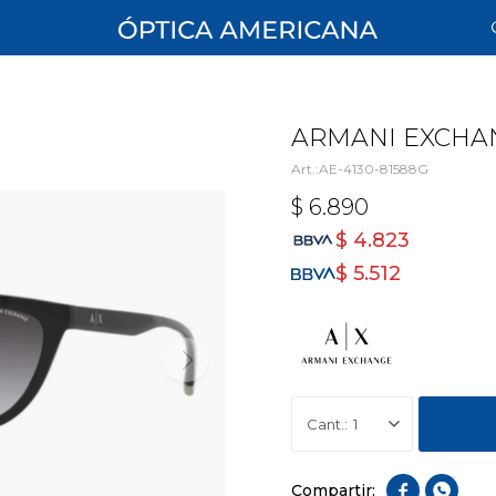
ARMANI EXCHAN
AE-4130-81588G
$
6.890
$
4.823
$
5.512
1

