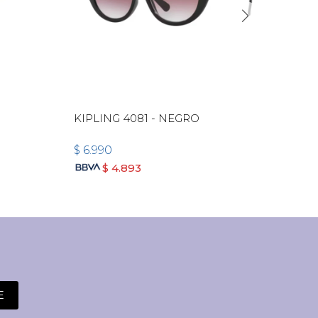
KIPLING 4081 - NEGRO
ARM
TRA
$
6.990
$
6.
$
4.893
E