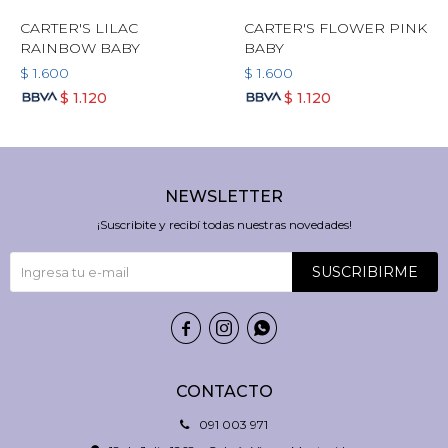
CARTER'S LILAC
CARTER'S FLOWER PINK
RAINBOW BABY
BABY
$
1.600
$
1.600
$
1.120
$
1.120
NEWSLETTER
¡Suscribite y recibí todas nuestras novedades!
SUSCRIBIRME



CONTACTO
091 003 971