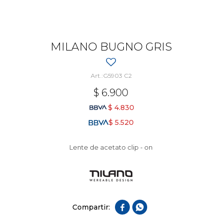
MILANO BUGNO GRIS
G5903 C2
$
6.900
$
4.830
$
5.520
Lente de acetato clip - on

