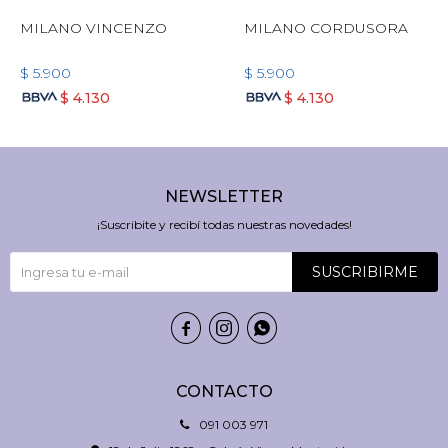
MILANO VINCENZO
MILANO CORDUSORA
$
5.900
$
5.900
$
4.130
$
4.130
NEWSLETTER
¡Suscribite y recibí todas nuestras novedades!
SUSCRIBIRME



CONTACTO
091 003 971