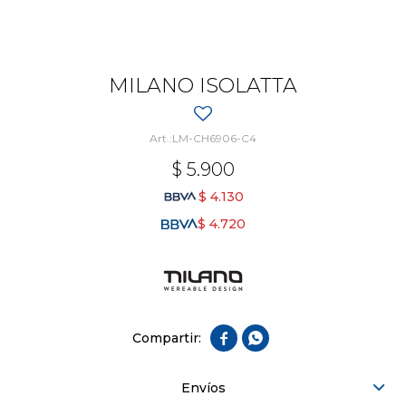
MILANO ISOLATTA
LM-CH6906-C4
$
5.900
$
4.130
$
4.720


Envíos