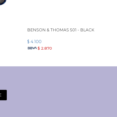
BENSON & THOMAS 501 - BLACK
BEN
PLA
$
4.100
$
4.
$
2.870
E