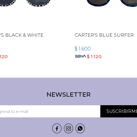
'S BLACK & WHITE
CARTER'S BLUE SURFER
$
1.600
.120
$
1.120
NEWSLETTER
SUSCRIBIRM


