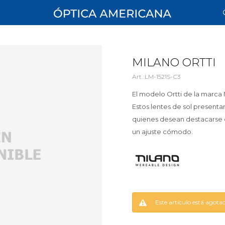
MILANO ORTTI
LM-1521S-C3
El modelo Ortti de la marca
Estos lentes de sol presentan
quienes desean destacarse c
un ajuste cómodo.
Este artículo está agota