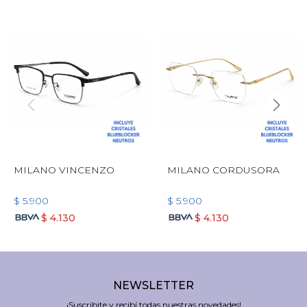
MILANO VINCENZO
MILANO CORDUSORA
$
5.900
$
5.900
$
4.130
$
4.130
NEWSLETTER
¡Suscribite y recibí todas nuestras novedades!