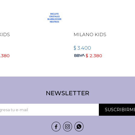
KIDS
MILANO KIDS
$
3.400
.380
$
2.380
NEWSLETTER
SUSCRIBIRM


