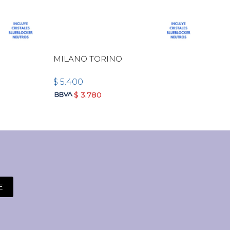
MILANO TORINO
MIL
$
5.400
$
5.
$
3.780
E