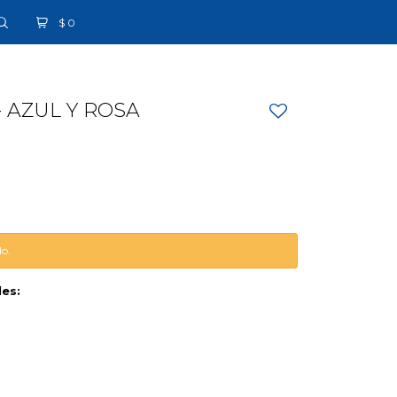
$
0
- AZUL Y ROSA
do.
les: