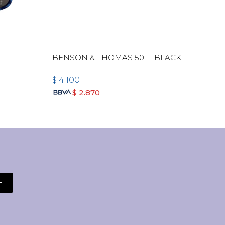
BENSON & THOMAS 501 - BLACK
BEN
PLA
$
4.100
$
4.
$
2.870
E