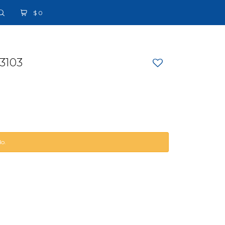
$
0
3103
do.