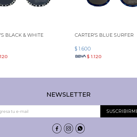
'S BLACK & WHITE
CARTER'S BLUE SURFER
$
1.600
.120
$
1.120
NEWSLETTER
SUSCRIBIRM


