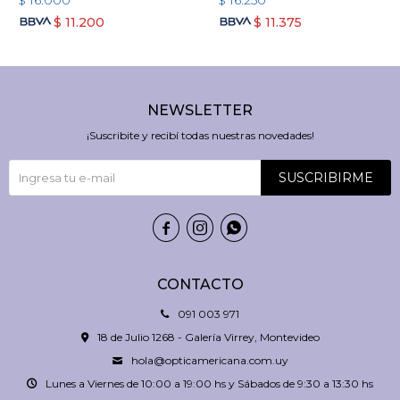
$
16.000
$
16.250
$
11.200
$
11.375
NEWSLETTER
¡Suscribite y recibí todas nuestras novedades!
SUSCRIBIRME



CONTACTO
091 003 971
18 de Julio 1268 - Galería Virrey, Montevideo
hola@opticamericana.com.uy
Lunes a Viernes de 10:00 a 19:00 hs y Sábados de 9:30 a 13:30 hs