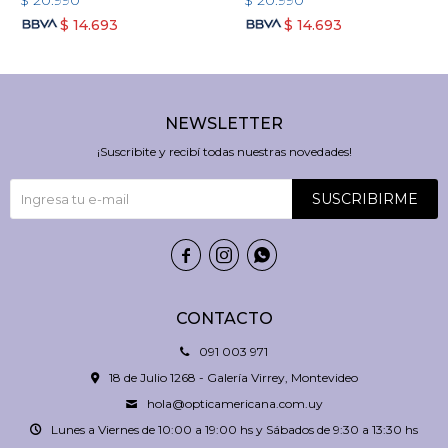
$
20.990
$
20.990
$
14.693
$
14.693
NEWSLETTER
¡Suscribite y recibí todas nuestras novedades!
SUSCRIBIRME



CONTACTO
091 003 971
18 de Julio 1268 - Galería Virrey, Montevideo
hola@opticamericana.com.uy
Lunes a Viernes de 10:00 a 19:00 hs y Sábados de 9:30 a 13:30 hs