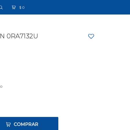
$
0
N 0RA7132U
ro
COMPRAR