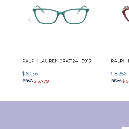
RALPH LAUREN 0RA7124 - 5913
RALPH 
$
8.256
$
8.256
$
5.779
$
5