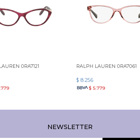
LAUREN 0RA7121
RALPH LAUREN 0RA7061
$
8.256
.779
$
5.779
NEWSLETTER