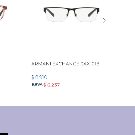
ARMANI EXCHANGE 0AX1018
ARM
6063
$
8.910
$
8.
$
6.237