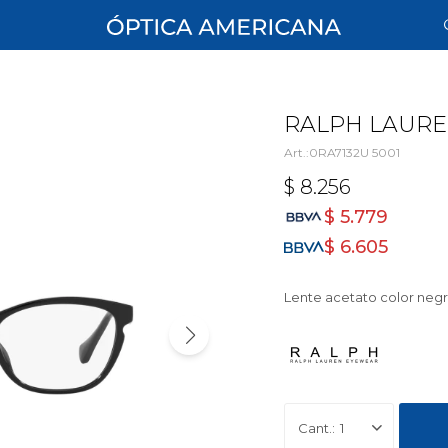
RALPH LAURE
0RA7132U 5001
$
8.256
$
5.779
$
6.605
Lente acetato color neg
1