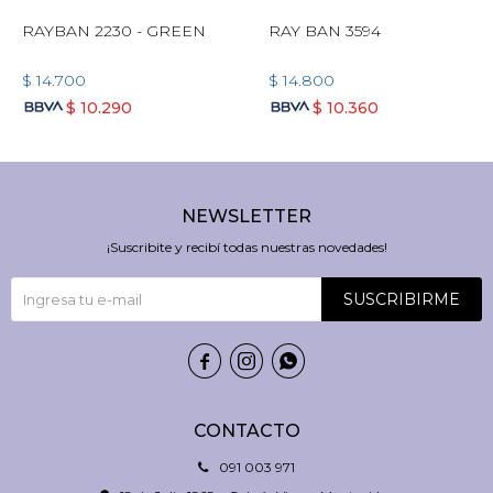
RAYBAN 2230 - GREEN
RAY BAN 3594
$
14.700
$
14.800
$
10.290
$
10.360
NEWSLETTER
¡Suscribite y recibí todas nuestras novedades!
SUSCRIBIRME



CONTACTO
091 003 971