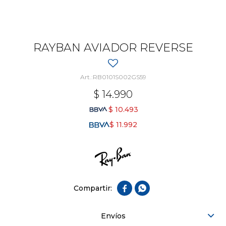
RAYBAN AVIADOR REVERSE
RB0101S002GS59
$
14.990
$
10.493
$
11.992


Envíos