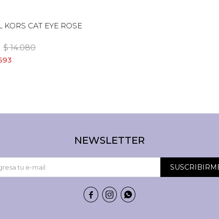
 KORS CAT EYE ROSE
$
14.080
.693
NEWSLETTER
SUSCRIBIRM


