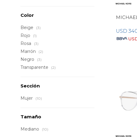
Color
MICHAE
Beige
(3)
USD
34
Rojo
(1)
US
Rosa
(3)
Marrón
(2)
Negro
(3)
Transparente
(2)
Sección
Mujer
(10)
Tamaño
Mediano
(10)