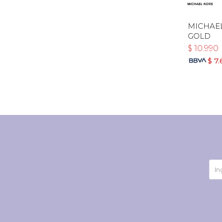
MICHAEL
GOLD
$
10.990
$
7