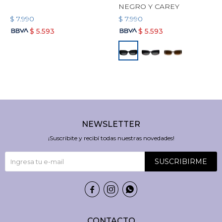
NEGRO Y CAREY
$
7.990
$
7.990
$
5.593
$
5.593
NEWSLETTER
¡Suscribite y recibí todas nuestras novedades!
SUSCRIBIRME



CONTACTO