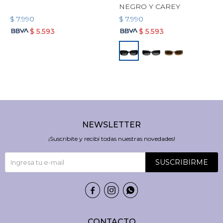
NEGRO Y CAREY
$
7.990
$
7.990
$
5.593
$
5.593
NEWSLETTER
¡Suscribite y recibí todas nuestras novedades!
SUSCRIBIRME



CONTACTO