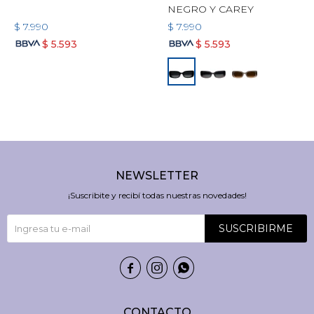
NEGRO Y CAREY
$
7.990
$
7.990
$
5.593
$
5.593
NEWSLETTER
¡Suscribite y recibí todas nuestras novedades!
SUSCRIBIRME



CONTACTO