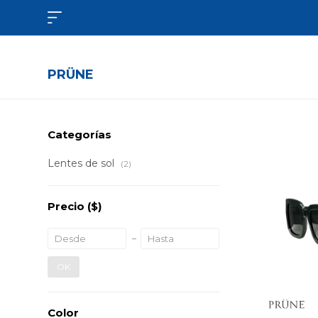

PRÜNE
Categorías
Lentes de sol
(2)
Precio
($)
OK
Color