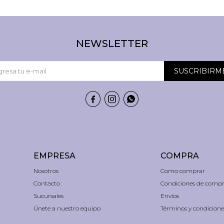
NEWSLETTER
SUSCRIBIRM



EMPRESA
COMPRA
Nosotros
Como comprar
Contacto
Condiciones de comp
Sucursales
Envíos
Únete a nuestro equipo
Términos y condicione