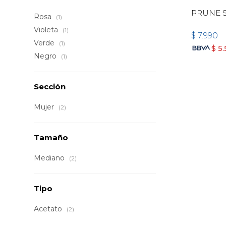
PRUNE S
Rosa
(1)
Violeta
(1)
$
7.990
Verde
(1)
$
5
Negro
(1)
Sección
Mujer
(2)
Tamaño
Mediano
(2)
Tipo
Acetato
(2)