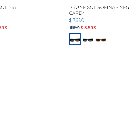
OL PIA
PRUNE SOL SOFINA - NEG
CAREY
$
7.990
.593
$
5.593