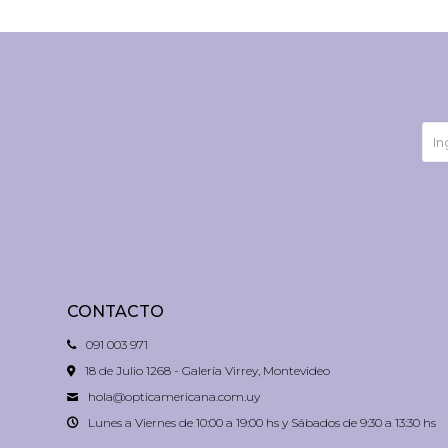
CONTACTO
091 003 971
18 de Julio 1268 - Galería Virrey, Montevideo
hola@opticamericana.com.uy
Lunes a Viernes de 10:00 a 19:00 hs y Sábados de 9:30 a 13:30 hs