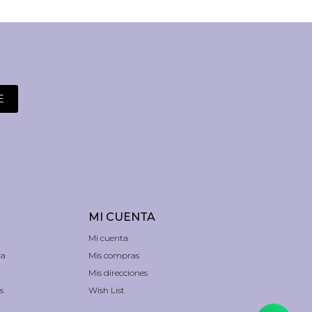
E
MI CUENTA
Mi cuenta
ra
Mis compras
Mis direcciones
s
Wish List