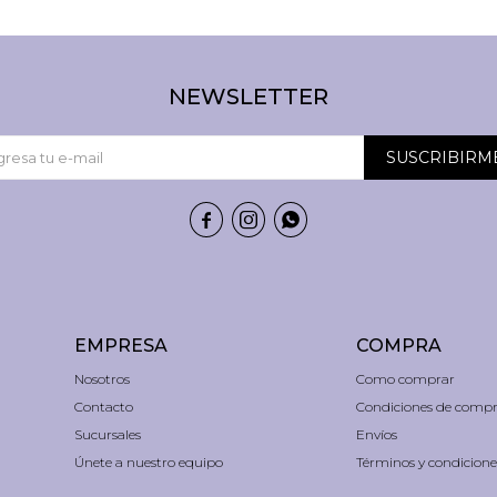
NEWSLETTER
SUSCRIBIRM



EMPRESA
COMPRA
Nosotros
Como comprar
Contacto
Condiciones de comp
Sucursales
Envíos
Únete a nuestro equipo
Términos y condicione