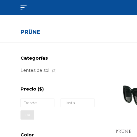

PRÜNE
Categorías
Lentes de sol
(2)
Precio
($)
OK
Color