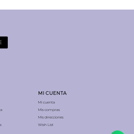
E
MI CUENTA
Mi cuenta
ra
Mis compras
Mis direcciones
s
Wish List