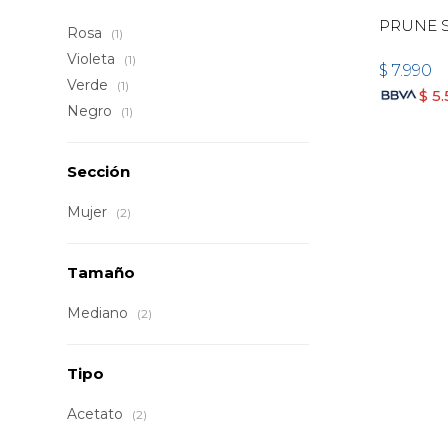
PRUNE S
Rosa
(1)
Violeta
(1)
$
7.990
Verde
(1)
$
5
Negro
(1)
Sección
Mujer
(2)
Tamaño
Mediano
(2)
Tipo
Acetato
(2)