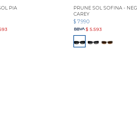
OL PIA
PRUNE SOL SOFINA - NEG
CAREY
$
7.990
.593
$
5.593