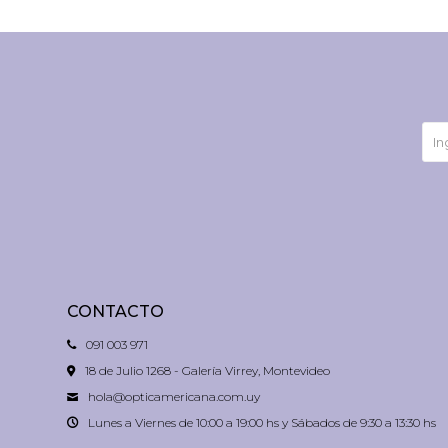
CONTACTO
091 003 971
18 de Julio 1268 - Galería Virrey, Montevideo
hola@opticamericana.com.uy
Lunes a Viernes de 10:00 a 19:00 hs y Sábados de 9:30 a 13:30 hs