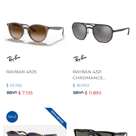
RAYBAN 4305
RAYBAN 4321
CHROMANCE
POLARIZADO
$
10.150
$
16.990
$
7.105
$
11.893