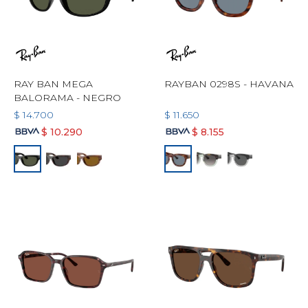
RAY BAN MEGA
RAYBAN 0298S - HAVANA
BALORAMA - NEGRO
$
14.700
$
11.650
$
10.290
$
8.155