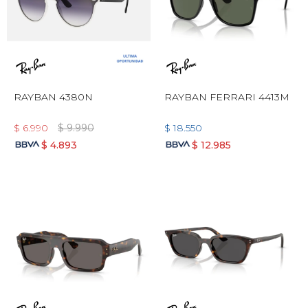
RAYBAN 4380N
RAYBAN FERRARI 4413M
$
6.990
$
9.990
$
18.550
$
4.893
$
12.985