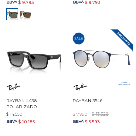
$
9.793
$
9.793
RAYBAN 4438
RAYBAN 3546
POLARIZADO
$
14.550
$
7.990
$
13.328
$
10.185
$
5.593