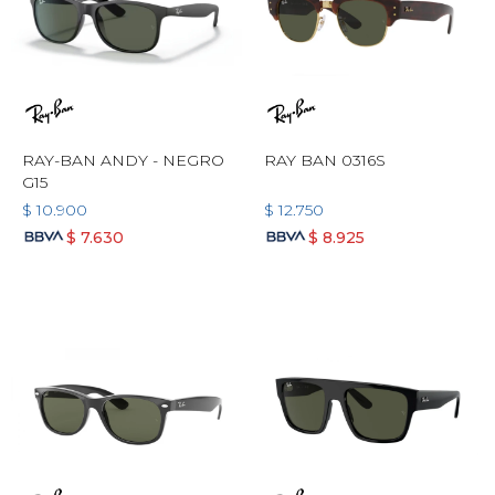
RAY-BAN ANDY - NEGRO
RAY BAN 0316S
G15
$
10.900
$
12.750
$
7.630
$
8.925