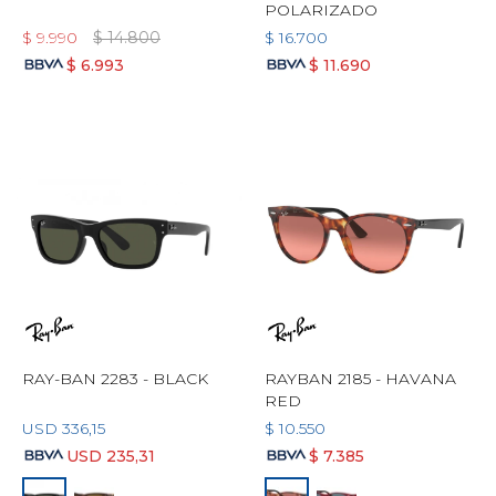
POLARIZADO
$
9.990
$
14.800
$
16.700
$
6.993
$
11.690
RAY-BAN 2283 - BLACK
RAYBAN 2185 - HAVANA
RED
USD
336,15
$
10.550
USD
235,31
$
7.385