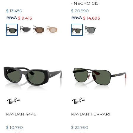
- NEGRO G15
$
13.450
$
20.990
$
9.415
$
14.693
RAYBAN 4446
RAYBAN FERRARI
$
10.790
$
22.990