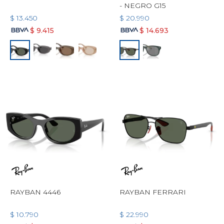
- NEGRO G15
$
13.450
$
20.990
$
9.415
$
14.693
RAYBAN 4446
RAYBAN FERRARI
$
10.790
$
22.990