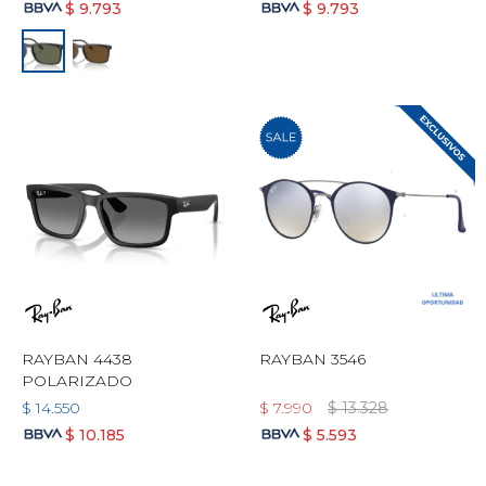
$
9.793
$
9.793
RAYBAN 4438
RAYBAN 3546
POLARIZADO
$
14.550
$
7.990
$
13.328
$
10.185
$
5.593