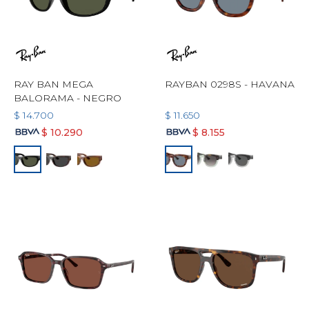
RAY BAN MEGA
RAYBAN 0298S - HAVANA
BALORAMA - NEGRO
$
14.700
$
11.650
$
10.290
$
8.155