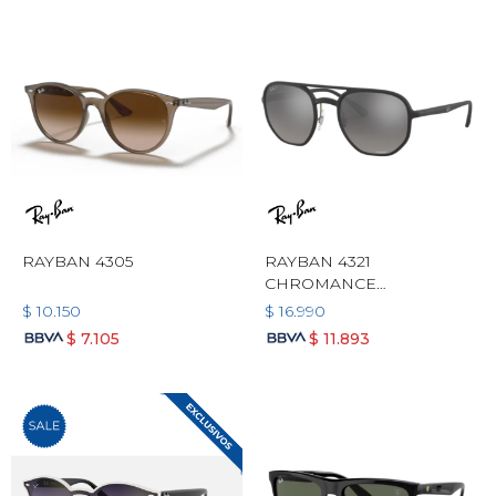
RAYBAN 4305
RAYBAN 4321
CHROMANCE
POLARIZADO
$
10.150
$
16.990
$
7.105
$
11.893