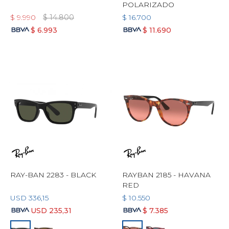
POLARIZADO
$
9.990
$
14.800
$
16.700
$
6.993
$
11.690
RAY-BAN 2283 - BLACK
RAYBAN 2185 - HAVANA
RED
USD
336,15
$
10.550
USD
235,31
$
7.385