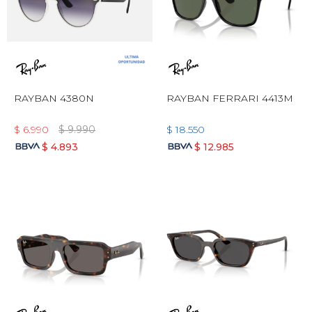
RAYBAN 4380N
RAYBAN FERRARI 4413M
$
6.990
$
9.990
$
18.550
$
4.893
$
12.985