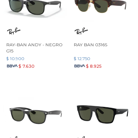
RAY-BAN ANDY - NEGRO
RAY BAN 0316S
G15
$
10.900
$
12.750
$
7.630
$
8.925