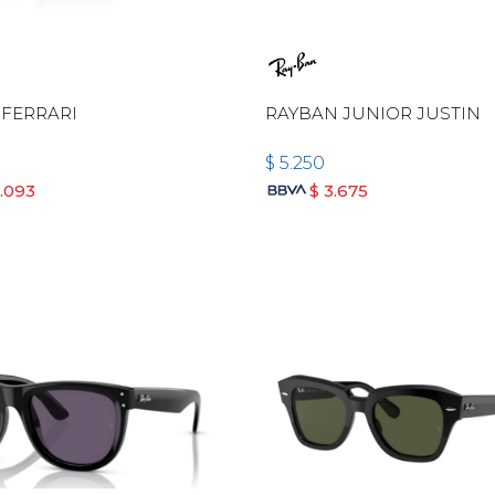
 FERRARI
RAYBAN JUNIOR JUSTIN
$
5.250
6.093
$
3.675