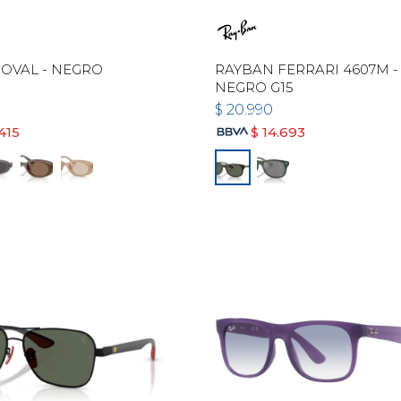
OVAL - NEGRO
RAYBAN FERRARI 4607M -
NEGRO G15
$
20.990
415
$
14.693