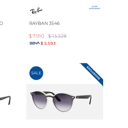
DO
RAYBAN 3546
$
7.990
$
13.328
$
5.593