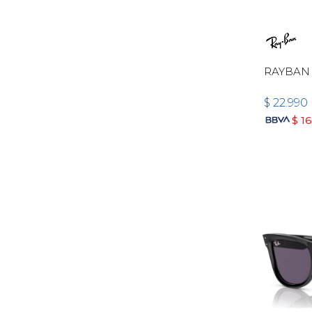
RAYBAN
$
22.990
$
1