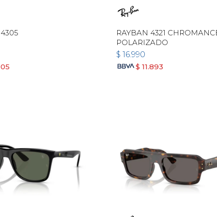
4305
RAYBAN 4321 CHROMANC
POLARIZADO
$
16.990
105
$
11.893