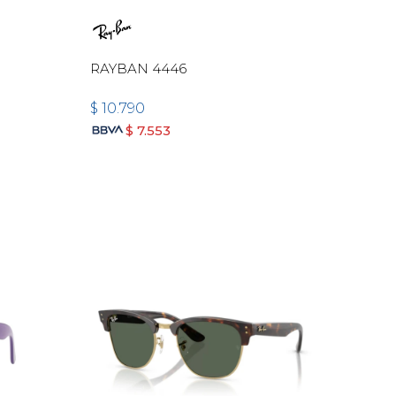
RAYBAN 4446
$
10.790
$
7.553