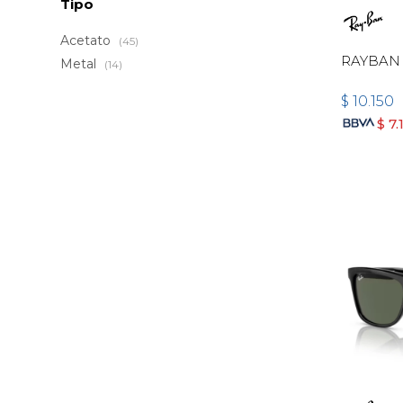
Tipo
Acetato
(45)
RAYBAN 
Metal
(14)
$
10.150
$
7.