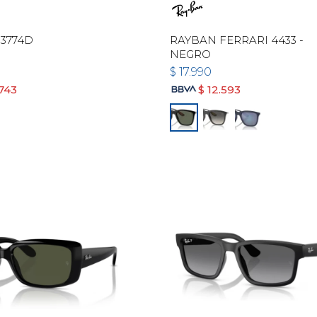
3774D
RAYBAN FERRARI 4433 -
NEGRO
$
17.990
.743
$
12.593