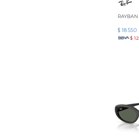
RAYBAN 
$
18.550
$
1