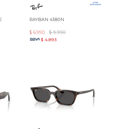
E
RAYBAN 4380N
$
6.990
$
9.990
$
4.893