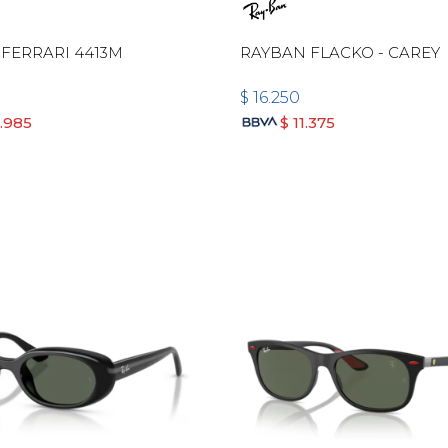
FERRARI 4413M
RAYBAN FLACKO - CAREY
$
16.250
2.985
$
11.375