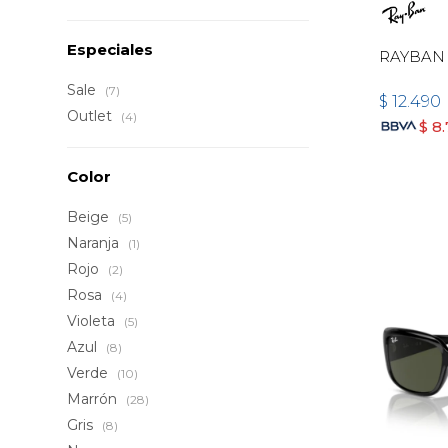
Especiales
RAYBAN 
Sale
(7)
$
12.490
Outlet
(4)
$
8
Color
Beige
(5)
Naranja
(1)
Rojo
(2)
Rosa
(4)
Violeta
(5)
Azul
(8)
Verde
(10)
Marrón
(28)
Gris
(8)