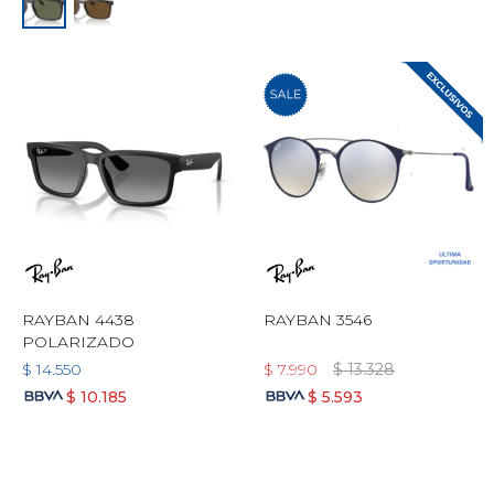
RAYBAN 4438
RAYBAN 3546
POLARIZADO
$
14.550
$
7.990
$
13.328
$
10.185
$
5.593