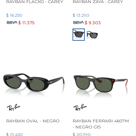
RAYBAN FLACKO - CAREY
RAYBAN ZAYA - CAREY
$
16.250
$
13.290
$
11.375
$
9.303
RAYBAN OVAL - NEGRO
RAYBAN FERRARI 4607M
- NEGRO G15
$
13.450
$
20.990