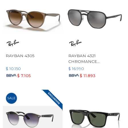
RAYBAN 4305
RAYBAN 4321
CHROMANCE
POLARIZADO
$
10.150
$
16.990
$
7.105
$
11.893