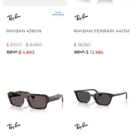
RAYBAN 4380N
RAYBAN FERRARI 4413M
$
6.990
$
9.990
$
18.550
$
4.893
$
12.985