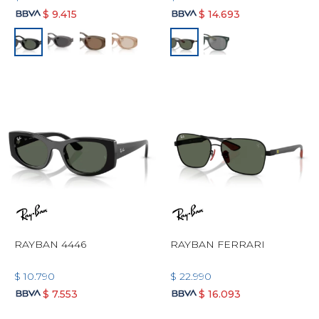
$
9.415
$
14.693
RAYBAN 4446
RAYBAN FERRARI
$
10.790
$
22.990
$
7.553
$
16.093