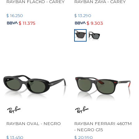
RAYBAN FLACKO - CAREY
RAYBAN ZAYA - CAREY
$
16.250
$
13.290
$
11.375
$
9.303
RAYBAN OVAL - NEGRO
RAYBAN FERRARI 4607M
- NEGRO G15
$
13.450
$
20.990