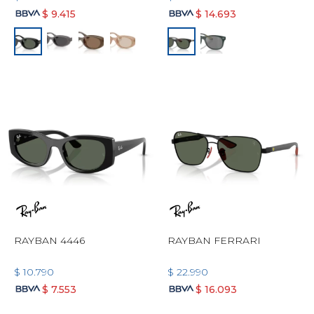
$
9.415
$
14.693
RAYBAN 4446
RAYBAN FERRARI
$
10.790
$
22.990
$
7.553
$
16.093