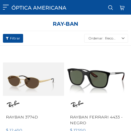

RAY-BAN
Recomendados
RAYBAN 3774D
RAYBAN FERRARI 4433 -
NEGRO
$
12.490
$
17.990