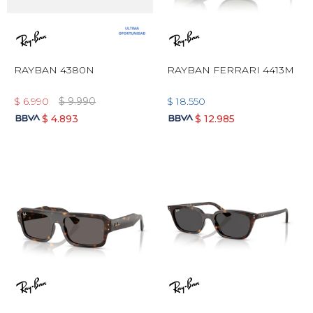
RAYBAN 4380N
RAYBAN FERRARI 4413M
$
6.990
$
9.990
$
18.550
$
4.893
$
12.985