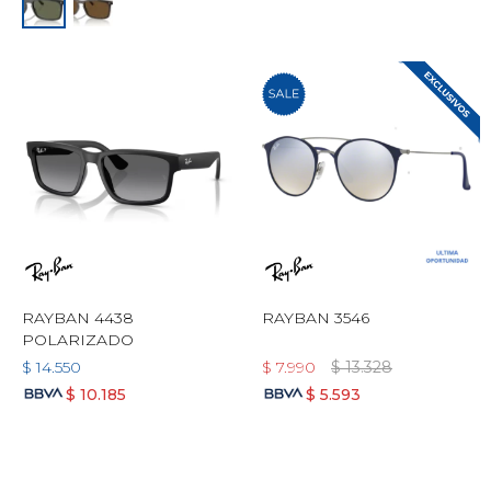
RAYBAN 4438
RAYBAN 3546
POLARIZADO
$
14.550
$
7.990
$
13.328
$
10.185
$
5.593