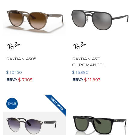
RAYBAN 4305
RAYBAN 4321
CHROMANCE
POLARIZADO
$
10.150
$
16.990
$
7.105
$
11.893