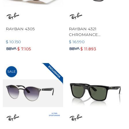
RAYBAN 4305
RAYBAN 4321
CHROMANCE
POLARIZADO
$
10.150
$
16.990
$
7.105
$
11.893