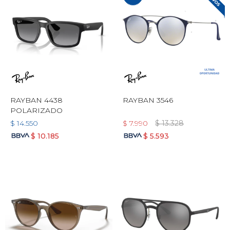
RAYBAN 4438
RAYBAN 3546
POLARIZADO
$
14.550
$
7.990
$
13.328
$
10.185
$
5.593