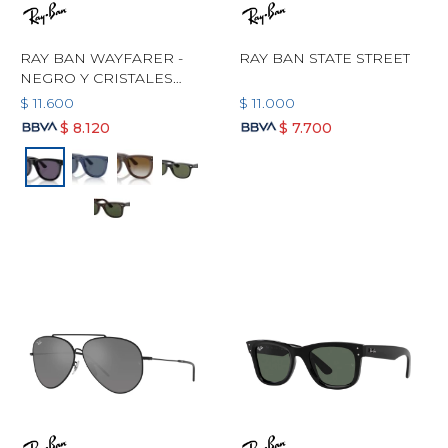
RAY BAN WAYFARER -
RAY BAN STATE STREET
NEGRO Y CRISTALES
VIOLETA
$
11.600
$
11.000
$
8.120
$
7.700