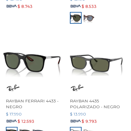
$
8.743
$
8.533
RAYBAN FERRARI 4433 -
RAYBAN 4435
NEGRO
POLARIZADO - NEGRO
$
17.990
$
13.990
$
12.593
$
9.793