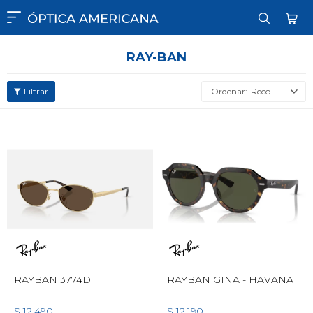

RAY-BAN
Recomendados
RAYBAN 3774D
RAYBAN GINA - HAVANA
$
12.490
$
12.190