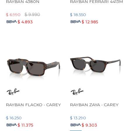
RAYBAN 4380N
RAYBAN FERRARI 4413M
$
6.990
$
9.990
$
18.550
$
4.893
$
12.985
RAYBAN FLACKO - CAREY
RAYBAN ZAYA - CAREY
$
16.250
$
13.290
$
11.375
$
9.303