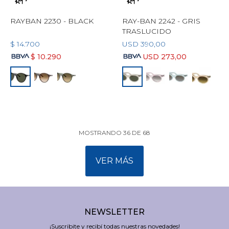
RAYBAN 2230 - BLACK
RAY-BAN 2242 - GRIS
TRASLUCIDO
$
14.700
USD
390,00
$
10.290
USD
273,00
MOSTRANDO
36
DE
68
VER MÁS
NEWSLETTER
¡Suscribite y recibí todas nuestras novedades!