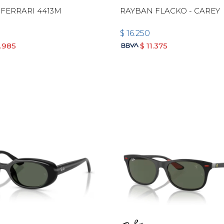
FERRARI 4413M
RAYBAN FLACKO - CAREY
$
16.250
2.985
$
11.375