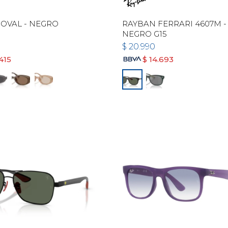
OVAL - NEGRO
RAYBAN FERRARI 4607M -
NEGRO G15
$
20.990
415
$
14.693