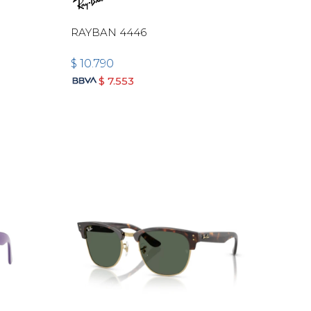
RAYBAN 4446
$
10.790
$
7.553