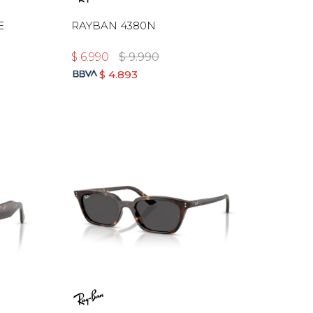
E
RAYBAN 4380N
$
6.990
$
9.990
$
4.893