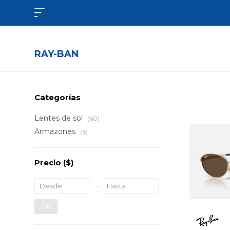

RAY-BAN
Categorías
Lentes de sol
(60)
Armazones
(6)
Precio
($)
OK