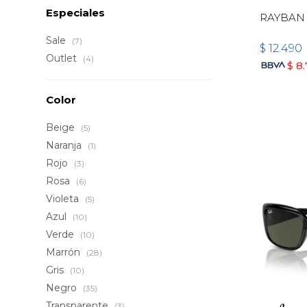
Especiales
RAYBAN 
Sale
(7)
$
12.490
Outlet
(4)
$
8
Color
Beige
(5)
Naranja
(1)
Rojo
(3)
Rosa
(6)
Violeta
(5)
Azul
(10)
Verde
(10)
Marrón
(28)
Gris
(10)
Negro
(35)
Transparente
(3)