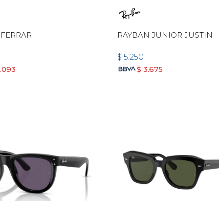
 FERRARI
RAYBAN JUNIOR JUSTIN
$
5.250
6.093
$
3.675