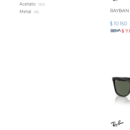
Acetato
(50)
RAYBAN 
Metal
(15)
$
10.150
$
7.