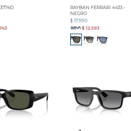
3774D
RAYBAN FERRARI 4433 -
NEGRO
$
17.990
.743
$
12.593