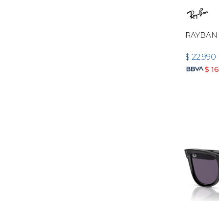
RAYBAN
$
22.990
$
1