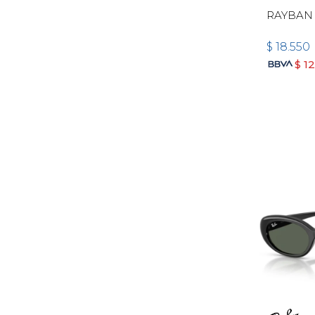
RAYBAN 
$
18.550
$
1