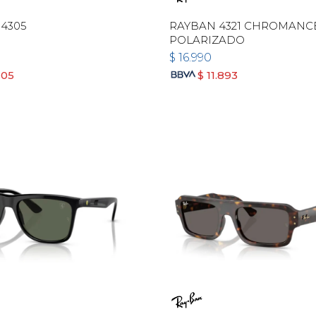
4305
RAYBAN 4321 CHROMANC
POLARIZADO
$
16.990
105
$
11.893