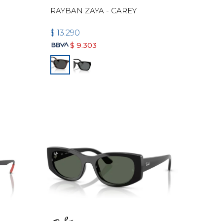
RAYBAN ZAYA - CAREY
$
13.290
$
9.303