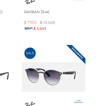
DO
RAYBAN 3546
$
7.990
$
13.328
$
5.593