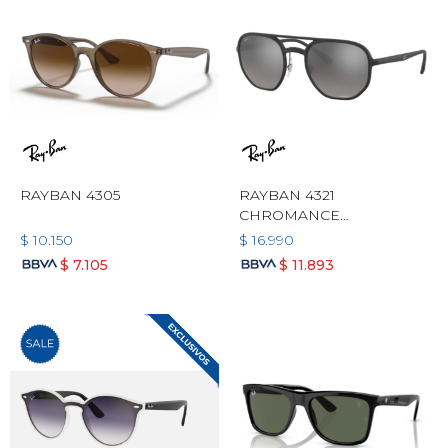
RAYBAN 4305
RAYBAN 4321
CHROMANCE
POLARIZADO
$
10.150
$
16.990
$
7.105
$
11.893