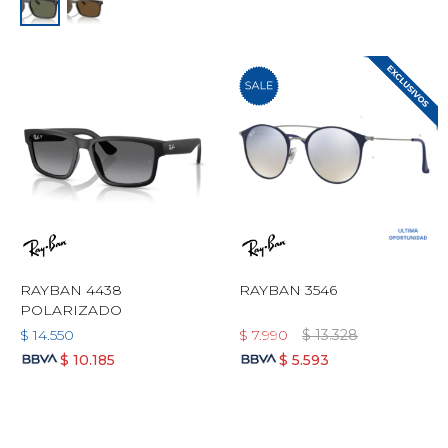
RAYBAN 4438
RAYBAN 3546
POLARIZADO
$
14.550
$
7.990
$
13.328
$
10.185
$
5.593