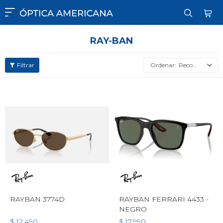

RAY-BAN
Recomendados
RAYBAN 3774D
RAYBAN FERRARI 4433 -
NEGRO
$
12.490
$
17.990