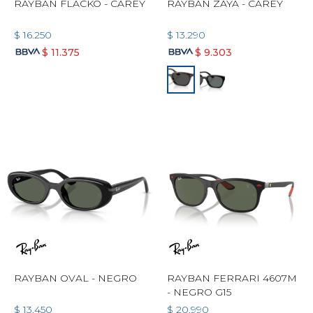
RAYBAN FLACKO - CAREY
RAYBAN ZAYA - CAREY
$
16.250
$
13.290
$
11.375
$
9.303
RAYBAN OVAL - NEGRO
RAYBAN FERRARI 4607M
- NEGRO G15
$
13.450
$
20.990