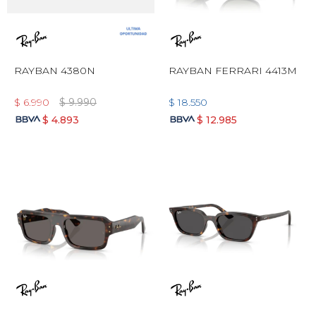
RAYBAN 4380N
RAYBAN FERRARI 4413M
$
6.990
$
9.990
$
18.550
$
4.893
$
12.985