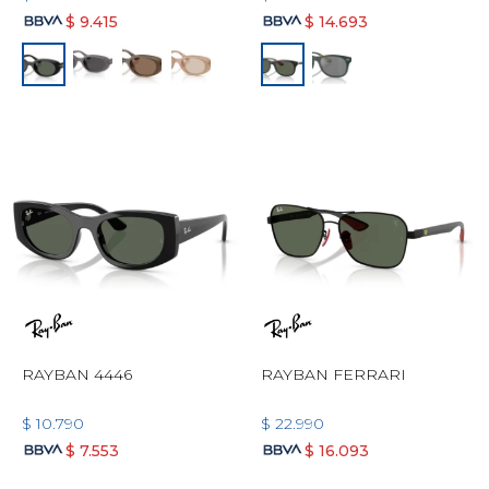
$
9.415
$
14.693
RAYBAN 4446
RAYBAN FERRARI
$
10.790
$
22.990
$
7.553
$
16.093