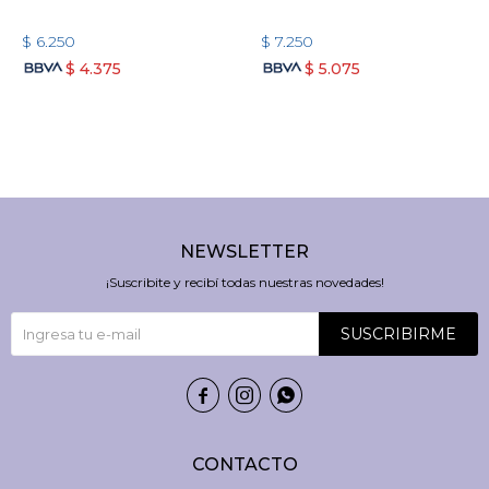
$
6.250
$
7.250
$
4.375
$
5.075
NEWSLETTER
¡Suscribite y recibí todas nuestras novedades!
SUSCRIBIRME



CONTACTO