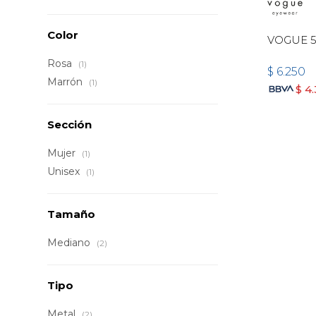
Color
VOGUE 5
Rosa
(1)
$
6.250
Marrón
(1)
$
4
Sección
Mujer
(1)
Unisex
(1)
Tamaño
Mediano
(2)
Tipo
Metal
(2)