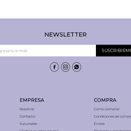
NEWSLETTER
SUSCRIBIRM



EMPRESA
COMPRA
Nosotros
Como comprar
Contacto
Condiciones de comp
Sucursales
Envíos
Únete a nuestro equipo
Términos y condicione