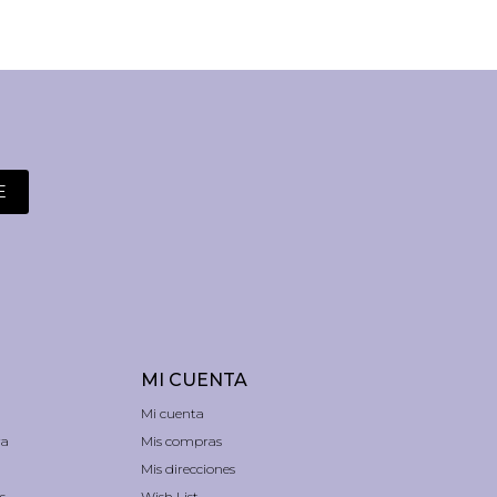
E
MI CUENTA
Mi cuenta
ra
Mis compras
Mis direcciones
s
Wish List