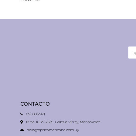
CONTACTO
091 003 971
18 de Julio 1268 - Galería Virrey, Montevideo
hola@opticamericana.com.uy