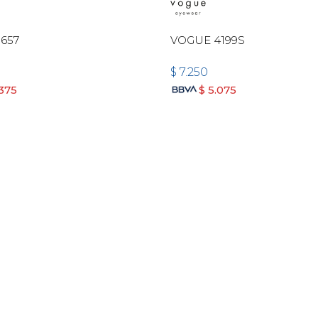
657
VOGUE 4199S
$
7.250
.375
$
5.075