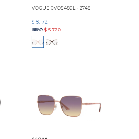
VOGUE 0VO5489L - 2748
$
8.172
$
5.720