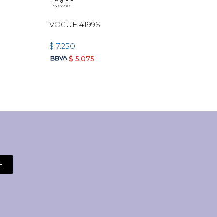
VOGUE 4199S
$
7.250
$
5.075
E