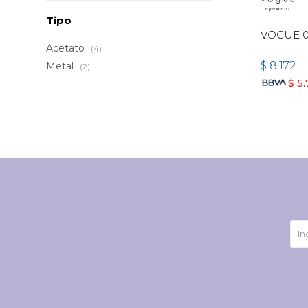
Tipo
VOGUE 
Acetato
(4)
$
8.172
Metal
(2)
$
5