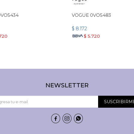
0VO5434
VOGUE 0VO5483
$
8.172
.720
$
5.720
NEWSLETTER
SUSCRIBIRM


