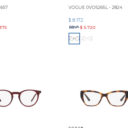
657
VOGUE 0VO5265L - 2824
$
8.172
.375
$
5.720