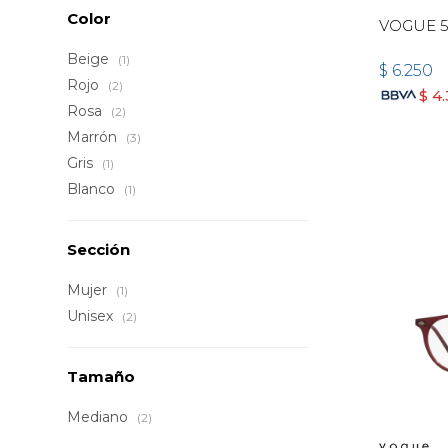
Color
VOGUE 5
Beige
(1)
$
6.250
Rojo
(2)
$
4
Rosa
(2)
Marrón
(3)
Gris
(1)
Blanco
(1)
Sección
Mujer
(1)
Unisex
(2)
Tamaño
Mediano
(2)