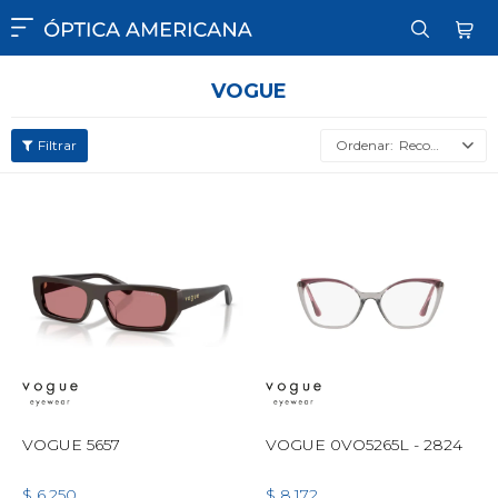

VOGUE
Recomendados
VOGUE 5657
VOGUE 0VO5265L - 2824
$
6.250
$
8.172