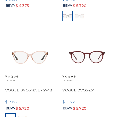
$
4.375
$
5.720
VOGUE 0VO5489L - 2748
VOGUE 0VO5434
$
8.172
$
8.172
$
5.720
$
5.720